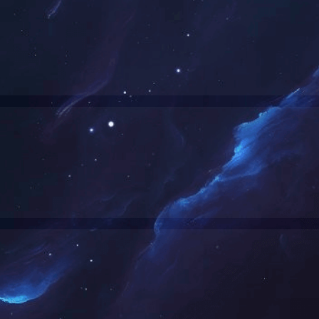
管制
投资者管理联络
企业
网页版登录入口
新闻资讯
产业链
品牌产品