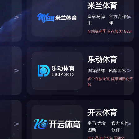
资料
公告及通函
投资者关系
加入我们