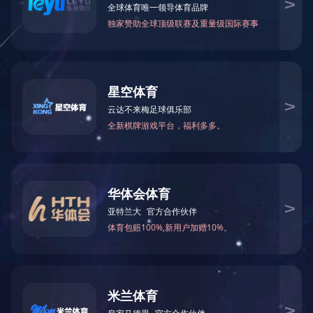
尊重人才，培养人才
公司深知人才的重要性，高度关注后备人才队伍的培养和发
展，长期与山西农业大学、山西省畜牧兽医学校、朔州职业技
术学院等多所院校展开校企合作，成立“大象班”，不断为公司
培养优秀的专业人才。公司通过采取全员持股、绩效考核等激
励机制，充分调动了广大员工的主动性和积极性，吸引了一大
批优秀人才加盟，大大提升了企业的创新研发能力。